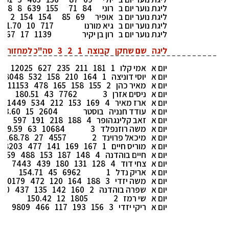
ליגת נוער יום ב
רוני
84
71
155
639
8
.88
ליגת נוער יום ב
אופיר
69
85
154
154
2
77
ליגת נוער יום ב
גיא מורנו
717
10
71.70
ליגת נוער יום ב
רון בן יקיר
1139
17
67
ליגה
שם שחקן
קבוצה
1
2
3
סה"כ למחזור
ס
יום א
אמי קלו
1
181
211
235
627
12025
63
יום א
יוסי דוניצה
1
164
210
158
532
8048
יום א
מאיר כהן
2
155
158
165
478
11153
1
יום א
ניסים אזרן
3
7762
43
180.51
יום א
ארז מאיר
4
169
153
212
534
11449
יום א
עודד חנניה
בוסטר
2604
15
73.60
יום א
זאב קלינגהופר
4
188
218
191
597
03
יום א
משה רוזנפלד
3
10684
63
169.59
יום א
מיכאל פרוינד
2
4557
27
168.78
יום א
מוריס חיים
1
167
169
141
477
8203
יום א
חיים בוהדנה
4
148
187
153
488
6059
יום א
צחי דוד
4
128
131
180
439
7443
48
יום א
אריק נדל
1
6962
45
154.71
יום א
משה יזדי
3
188
164
120
472
10179
יום א
שפרה בוהדנה
2
160
142
135
437
540
יום א
שי רמז
2
1805
12
150.42
יום א
ריקי יזדי
3
156
193
117
466
9809
66