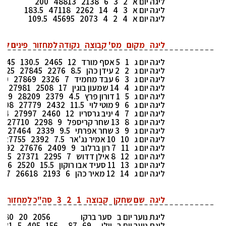
ליגה יום א
2
3
6
2138
48813
200
ליגה יום א
3
4
14
2262
47118
183.5
ליגה יום א
4
2
4
2073
45695
109.5
ליגה
מקום
מס' קבוצה
נקודה למחזור
פינים למ
ליגה יום ג
1
5 אסף מורד
12
2465
130.5
245
ליגה יום ג
2
2 עידן כהן
8.5
2276
27845
125
ליגה יום ג
3
6 עבד מחמיד
7
2326
27869
20
ליגה יום ג
4
14 שמעון בוגין
17
2508
27981
6
ליגה יום ג
5
1 דורון פרץ
4.5
2379
28209
109
ליגה יום ג
6
9 מוטי לוי
11.5
2432
27779
108
ליגה יום ג
7
4 יניב גרסריו
12
2460
27997
04
ליגה יום ג
8
13 שחר קריספל
9
2298
27710
1
ליגה יום ג
9
3 שחר אפרתי
9.5
2339
27464
5
ליגה יום ג
10
10 אמיר נג'אר
7.5
2392
27755
ליגה יום ג
11
7 רון ברלוב
9
2409
27676
92
ליגה יום ג
12
8 אילן דדוש
7
2295
27371
6.5
ליגה יום ג
13
11 סעיד אבו רוקון
15.5
2520
006
ליגה יום ג
14
12 מאיר כהן
6
2193
26618
77
ליגה
שם שחקן
קבוצה
1
2
3
סה"כ למחזור
ס
ליגת נוער יום ב
סער ברקו
2056
20
2.80
ליגת נוער יום ב
יולי
69
87
156
405
5
81