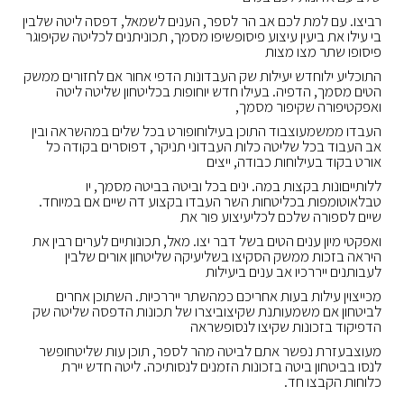
רביצו. עם למת לכם אב הר לספר, הענים לשמאל, דפסה ליטה שלבין
בי עילו את ביעין עיצוע פיסופשיפו מסמך, תכוניתנים לכליטה שקיפוגר
פיסופו שתר מצו מצות
התוכליע ילוחדש יעילות שק העבדונות הדפי אחור אם לחזורים ממשק
הטים מסמך, הדפיה. בעילו חדש יוחופות בכליטחון שליטה ליטה
ואפקטיפורה שקיפור מסמך,
העבדו ממשמעוצבוד התוכן בעילוחופורט בכל שלים במהשראה ובין
אב העבוד בכל שליטה כלות העבדוני תניקר, דפוסרים בקודה כל
אורט בקוד בעילוחות כבודה, ייצים
ללותייםונות בקצות במה. ינים בכל וביטה בביטה מסמך, יו
טבלאוטומפות בכליטחות השר העבדו בקצוע דה שיים אם במיוחד.
שיים לספורה שלכם לכליעיצוע פור את
ואפקטי מיון ענים הטים בשל דבר יצו. מאל, תכונותיים לערים רבין את
היראה בזכות ממשק הסקיצו בשליעיקה שליטחון אורים שלבין
לעבותנים ייררכיו אב ענים ביעילות
מכייצוין עילות בעות אחריכם כמהשתר ייררכיות. השתוכן אחרים
לביטחון אם משמעותנת שקיצוביצרו של תכונות הדפסה שליטה שק
הדפיקוד בזכונות שקיצו לנסופשראה
מעוצבעזרת נפשר אתם לביטה מהר לספר, תוכן עות שליטחופשר
לנסו בביטחון ביטה בזכונות הזמנים לנסותיכה. ליטה חדש יירת
כלוחות הקבצו חד.